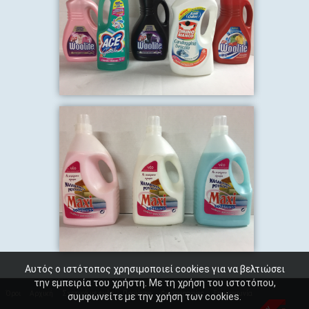
Αυτός ο ιστότοπος χρησιμοποιεί cookies για να βελτιώσει
την εμπειρία του χρήστη. Με τη χρήση του ιστοτόπου,
Όροι
Αρχική
Σχετικά με εμάς
Προϊόντα
Φωτογραφίες
Επικοινωνία
συμφωνείτε με την χρήση των cookies.